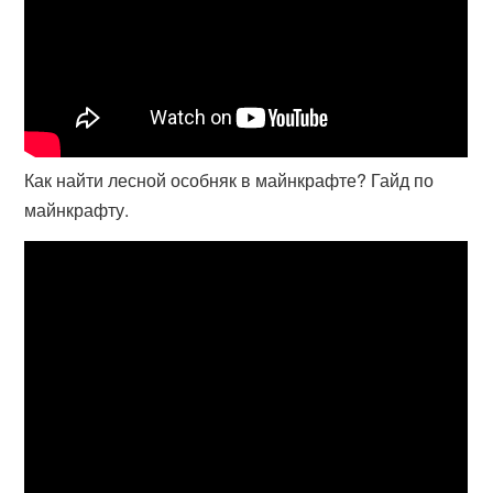
Как найти лесной особняк в майнкрафте? Гайд по
майнкрафту.