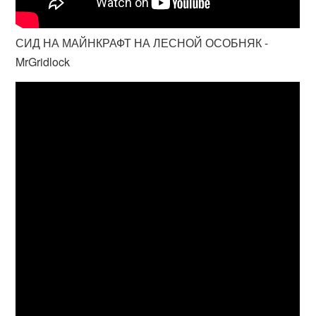
СИД НА МАЙНКРАФТ НА ЛЕСНОЙ ОСОБНЯК -
MrGridlock