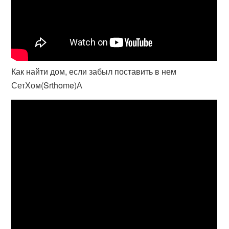
Как найти дом, если забыл поставить в нем
СетХом(Srthome)А