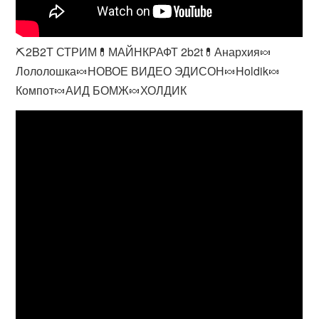
⛏️2B2T СТРИМ💊МАЙНКРАФТ 2b2t💊Анархия🍬
Лололошка🍬НОВОЕ ВИДЕО ЭДИСОН🍬Holdik🍬
Компот🍬АИД БОМЖ🍬ХОЛДИК