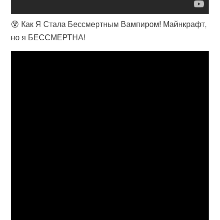
😵 Как Я Стала Бессмертным Вампиром! Майнкрафт,
но я БЕССМЕРТНА!