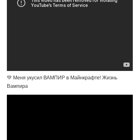
💚 Меня укусил ВАМПИР в Майнкрафте! Жизнь
Вампира