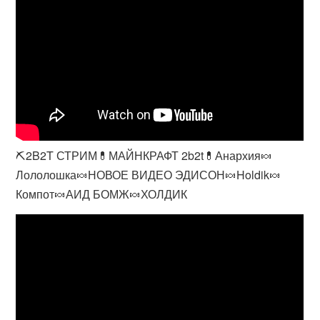
⛏️2B2T СТРИМ💊МАЙНКРАФТ 2b2t💊Анархия🍬
Лололошка🍬НОВОЕ ВИДЕО ЭДИСОН🍬Holdik🍬
Компот🍬АИД БОМЖ🍬ХОЛДИК