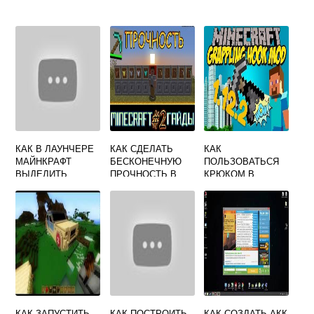
КАК В ЛАУНЧЕРЕ
КАК СДЕЛАТЬ
КАК
МАЙНКРАФТ
БЕСКОНЕЧНУЮ
ПОЛЬЗОВАТЬСЯ
ВЫДЕЛИТЬ
ПРОЧНОСТЬ В
КРЮКОМ В
БОЛЬШЕ ПАМЯТИ
MINECRAFT
МАЙНКРАФТ
КАК ЗАПУСТИТЬ
КАК ПОСТРОИТЬ
КАК СОЗДАТЬ АКК