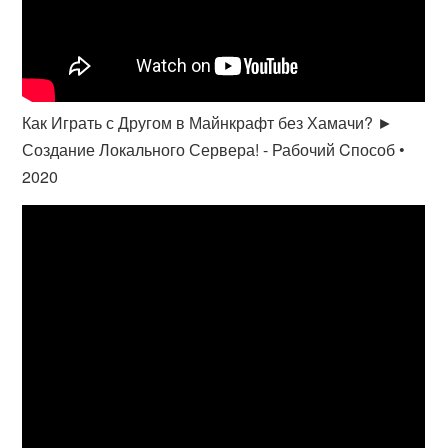
Как Играть с Другом в Майнкрафт без Хамачи? ►
Создание Локального Сервера! - Рабочий Cпособ •
2020