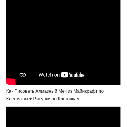
Как Рисовать Алмазный Меч из Майнкрафт по
Клеточкам ♥ Рисунки по Клеточкам