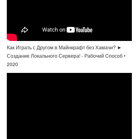
Как Играть с Другом в Майнкрафт без Хамачи? ►
Создание Локального Сервера! - Рабочий Cпособ •
2020