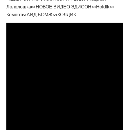
Лололошка🍬НОВОЕ ВИДЕО ЭДИСОН🍬Holdik🍬
Компот🍬АИД БОМЖ🍬ХОЛДИК