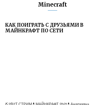
Minecraft
КАК ПОИГРАТЬ С ДРУЗЬЯМИ В
МАЙНКРАФТ ПО СЕТИ
⛏️2B2T СТРИМ💊МАЙНКРАФТ 2b2t💊Анархия🍬