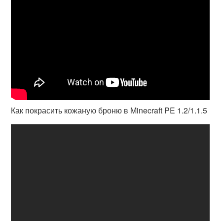
Как покрасить кожаную броню в Minecraft PE 1.2/1.1.5