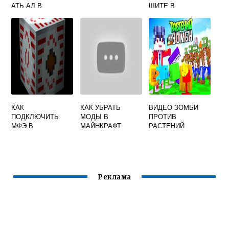
АТЬ АД В
ЩИТЕ В
MINECRAFT
МАЙНКРАФТ
КАК
КАК УБРАТЬ
ВИДЕО ЗОМБИ
ПОДКЛЮЧИТЬ
МОДЫ В
ПРОТИВ
МФЭ В
МАЙНКРАФТ
РАСТЕНИЙ
МАЙНКРАФТ
МАЙНКРАФТ
Реклама