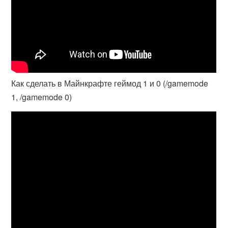
Как сделать в Майнкрафте геймод 1 и 0 (/gamemode
1, /gamemode 0)