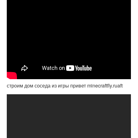
строим дом соседа из игры привет minecraftfly.ruaft