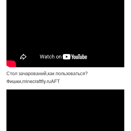
Стол зачарований,как пользоваться?
Фишки,minecraftfly.ruAFT