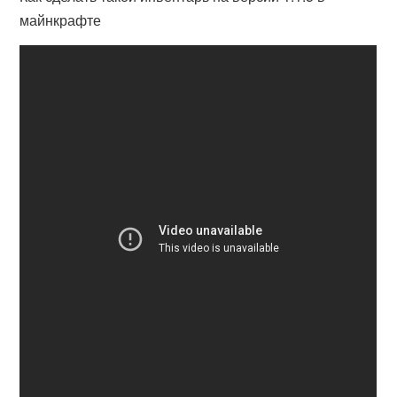
майнкрафте