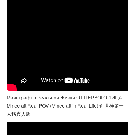
Майнкрафт в Реальной Жизни ОТ ПЕРВОГО ЛИЦА
Minecraft Real POV (Minecraft in Real Life) 創世神第一
人稱真人版