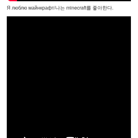
Я люблю майнкрафт/나는 minecraft를 좋아한다.