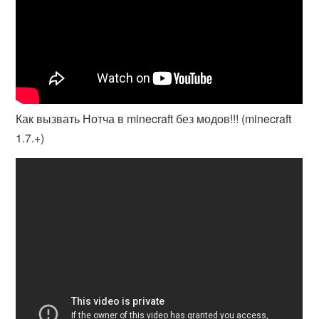
Как вызвать Нотча в minecraft без модов!!! (minecraft
1.7.+)