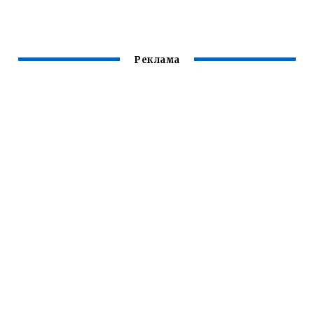
ТЬСЯ НА
УЖЕ СОЗДАЛ МИР
КООРДИНАТЫ
БЕЗ ЧИТОВ
Реклама