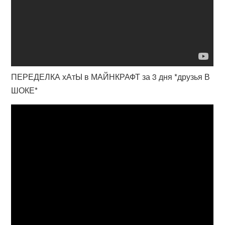
ПЕРЕДЕЛКА хАтЫ в МАЙНКРАФТ за 3 дня *друзья В
ШОКЕ*