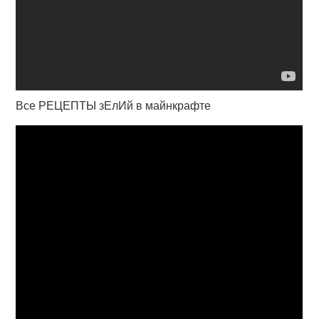
Все РЕЦЕПТЫ зЕлИй в майнкрафте