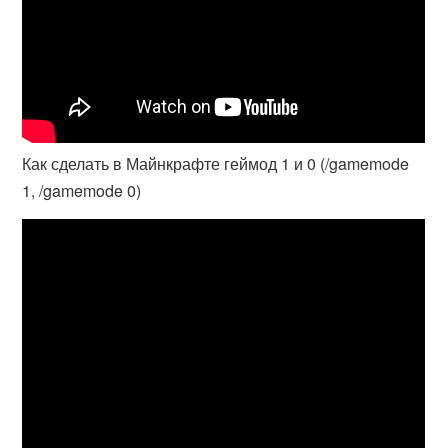
Как сделать в Майнкрафте геймод 1 и 0 (/gamemode
1, /gamemode 0)