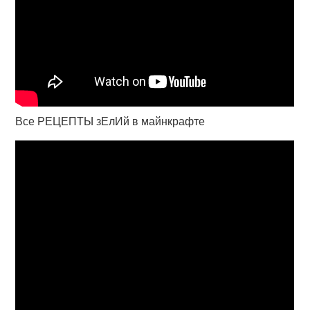
Все РЕЦЕПТЫ зЕлИй в майнкрафте