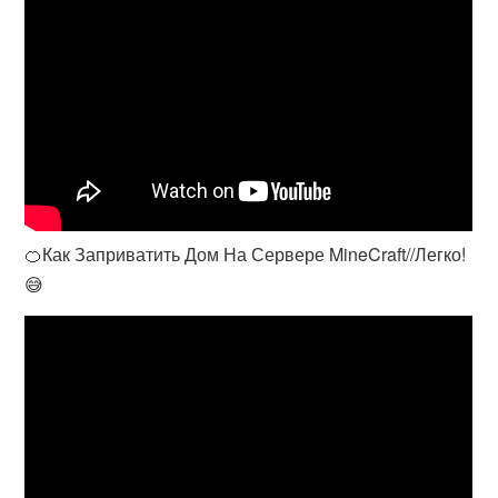
🍊Как Заприватить Дом На Сервере MineCraft//Легко!
😅